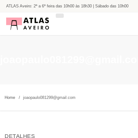
Avançar
ATLAS Aveiro: 2ª a 6ª feira das 10h00 às 18h30 | Sábado das 10h00
para
o
às 13h00
conteúdo
principal
joaopaulo081299@gmail.c
Home
joaopaulo081299@gmail.com
DETALHES